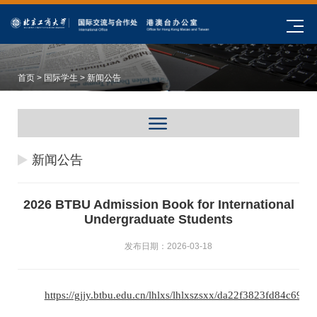
首页
>
国际学生
> 新闻公告
新闻公告
2026 BTBU Admission Book for International
Undergraduate Students
发布日期：2026-03-18
https://gjjy.btbu.edu.cn/lhlxs/lhlxszsxx/da22f3823fd84c699